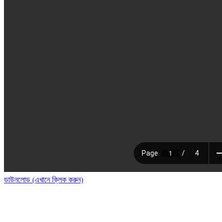
ডাউনলোড (এখানে ক্লিক করুন)