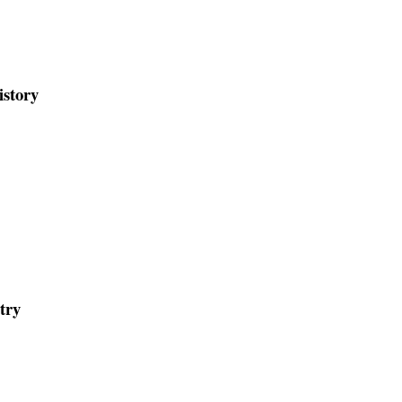
istory
try