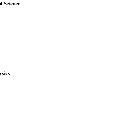
l Science
ysics