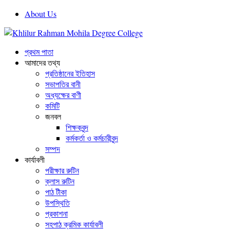
About Us
প্রথম পাতা
আমাদের তথ্য
প্রতিষ্ঠানের ইতিহাস
সভাপতির বানী
অধ্যক্ষের বাণী
কমিটি
জনবল
শিক্ষকবৃন্দ
কর্মকর্তা ও কর্মচারীবৃন্দ
সম্পদ
কার্যাবলী
পরীক্ষার রুটিন
ক্লাস রুটিন
পাঠ টীকা
উপস্থিতি
প্রকাশনা
সহপাঠ ক্রমিক কার্যাবলী