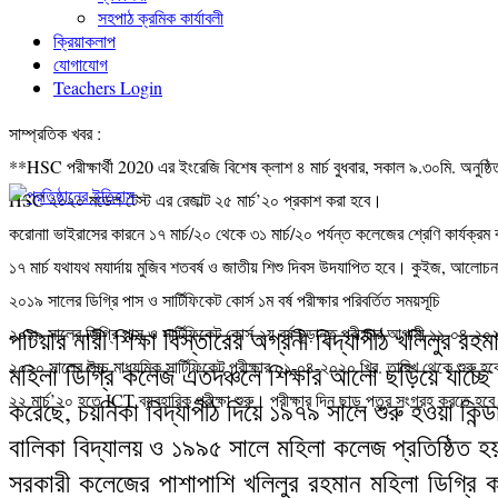
সহপাঠ ক্রমিক কার্যাবলী
ক্রিয়াকলাপ
যোগাযোগ
Teachers Login
সাম্প্রতিক খবর :
**HSC পরীক্ষার্থী 2020 এর ইংরেজি বিশেষ ক্লাশ ৪ মার্চ বুধবার, সকাল ৯.৩০মি. অনুষ্
HSC ২০২০ মডেল টেস্ট এর রেজাল্ট ২৫ মার্চ’২০ প্রকাশ করা হবে।
করোনাা ভাইরাসের কারনে ১৭ মার্চ/২০ থেকে ৩১ মার্চ/২০ পর্যন্ত কলেজের শ্রেণি কার্যক্রম
১৭ মার্চ যথাযথ মযার্দায় মুজিব শতবর্ষ ও জাতীয় শিশু দিবস উদযাপিত হবে। কুইজ, আলোচনা 
২০১৯ সালের ডিগ্রি পাস ও সার্টিফিকেট কোর্স ১ম বর্ষ পরীক্ষার পরিবর্তিত সময়সূচি
২০১৯ সালের ডিগ্রি পাস ও সার্টিফিকেট কোর্স ২য় বর্ষ চূড়ান্ত পরীক্ষার আগামী ১১-০৪-২০২
পটিয়ার নারী শিক্ষা বিস্তারের অগ্রনী বিদ্যাপীঠ খলিলুর রহ
২০২০ সালের উচ্চ মাধ্যমিক সার্টিফিকেট পরীক্ষার ০১-০৪-২০২০ খ্রি. তারিখ থেকে শুরু হ
মহিলা ডিগ্রি কলেজ এতদঞ্চলে শিক্ষার আলো ছড়িয়ে যাচ্ছে। স
২২ মার্চ’২০ হতে ICT ব্যবহারিক পরীক্ষা শুরু। পরীক্ষার দিন ছাড় পত্র সংগ্রহ করতে হব
করেছে, চয়নিকা বিদ্যাপীঠ দিয়ে ১৯৭৯ সালে শুরু হওয়া কিন্ড
বালিকা বিদ্যালয় ও ১৯৯৫ সালে মহিলা কলেজ প্রতিষ্ঠিত হয়।
সরকারী কলেজের পাশাপাশি খলিলুর রহমান মহিলা ডিগ্রি ক