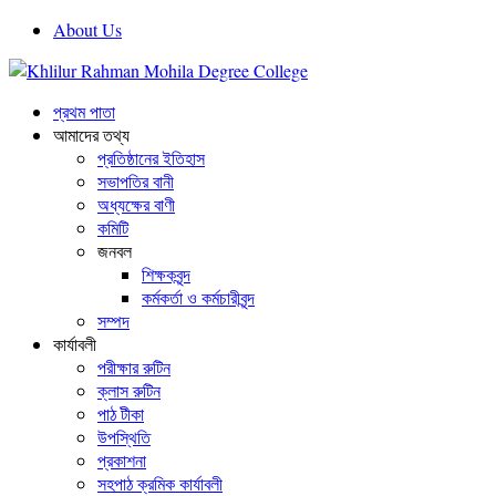
About Us
প্রথম পাতা
আমাদের তথ্য
প্রতিষ্ঠানের ইতিহাস
সভাপতির বানী
অধ্যক্ষের বাণী
কমিটি
জনবল
শিক্ষকবৃন্দ
কর্মকর্তা ও কর্মচারীবৃন্দ
সম্পদ
কার্যাবলী
পরীক্ষার রুটিন
ক্লাস রুটিন
পাঠ টীকা
উপস্থিতি
প্রকাশনা
সহপাঠ ক্রমিক কার্যাবলী