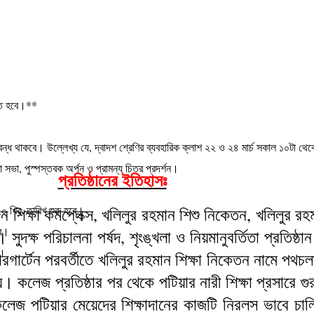
ঠিত হবে।**
 বন্ধ থাকবে। উল্লেখ্য যে, দ্বাদশ শ্রেণির ব্যবহারিক ক্লাশ ২২ ও ২৪ মার্চ সকাল ১০টা থে
সভা, পুস্পস্তবক অর্পন ও প্রামন্য চিত্র প্রদর্শন।
প্রতিষ্ঠানের ইতিহাসঃ
০ খ্রি. তারিখ শুরু হবে।
মান শিক্ষা কমপ্লেক্স, খলিলুর রহমান শিশু নিকেতন, খলিলুর র
বে।
ুদক্ষ পরিচালনা পর্ষদ, শৃংঙ্খলা ও নিয়মানুবর্তিতা প্রতিষ্ঠ
ে।
ারগার্টেন পরবর্তীতে খলিলুর রহমান শিক্ষা নিকেতন নামে পথচলা
 কলেজ প্রতিষ্ঠার পর থেকে পটিয়ার নারী শিক্ষা প্রসারে গুর
লেজ পটিয়ার মেয়েদের শিক্ষাদানের কাজটি নিরলস ভাবে চাল