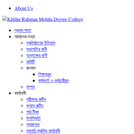
About Us
প্রথম পাতা
আমাদের তথ্য
প্রতিষ্ঠানের ইতিহাস
সভাপতির বানী
অধ্যক্ষের বাণী
কমিটি
জনবল
শিক্ষকবৃন্দ
কর্মকর্তা ও কর্মচারীবৃন্দ
সম্পদ
কার্যাবলী
পরীক্ষার রুটিন
ক্লাস রুটিন
পাঠ টীকা
উপস্থিতি
প্রকাশনা
সহপাঠ ক্রমিক কার্যাবলী