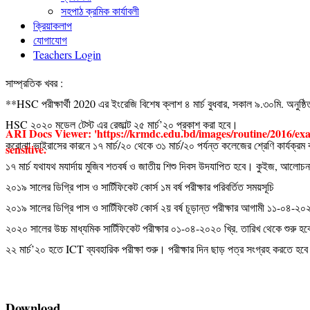
সহপাঠ ক্রমিক কার্যাবলী
ক্রিয়াকলাপ
যোগাযোগ
Teachers Login
সাম্প্রতিক খবর :
**HSC পরীক্ষার্থী 2020 এর ইংরেজি বিশেষ ক্লাশ ৪ মার্চ বুধবার, সকাল ৯.৩০মি. অনুষ্
HSC ২০২০ মডেল টেস্ট এর রেজাল্ট ২৫ মার্চ’২০ প্রকাশ করা হবে।
ARI Docs Viewer: 'https://krmdc.edu.bd/images/routine/2016/exam_ro
করোনাা ভাইরাসের কারনে ১৭ মার্চ/২০ থেকে ৩১ মার্চ/২০ পর্যন্ত কলেজের শ্রেণি কার্যক্রম
sensitive.
১৭ মার্চ যথাযথ মযার্দায় মুজিব শতবর্ষ ও জাতীয় শিশু দিবস উদযাপিত হবে। কুইজ, আলোচনা 
২০১৯ সালের ডিগ্রি পাস ও সার্টিফিকেট কোর্স ১ম বর্ষ পরীক্ষার পরিবর্তিত সময়সূচি
২০১৯ সালের ডিগ্রি পাস ও সার্টিফিকেট কোর্স ২য় বর্ষ চূড়ান্ত পরীক্ষার আগামী ১১-০৪-২০২
২০২০ সালের উচ্চ মাধ্যমিক সার্টিফিকেট পরীক্ষার ০১-০৪-২০২০ খ্রি. তারিখ থেকে শুরু হ
২২ মার্চ’২০ হতে ICT ব্যবহারিক পরীক্ষা শুরু। পরীক্ষার দিন ছাড় পত্র সংগ্রহ করতে হব
Download