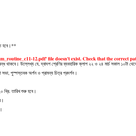
ঠিত হবে।**
utine_c11-12.pdf' file doesn't exist. Check that the correct path t
 বন্ধ থাকবে। উল্লেখ্য যে, দ্বাদশ শ্রেণির ব্যবহারিক ক্লাশ ২২ ও ২৪ মার্চ সকাল ১০টা থে
সভা, পুস্পস্তবক অর্পন ও প্রামন্য চিত্র প্রদর্শন।
০ খ্রি. তারিখ শুরু হবে।
বে।
ে।