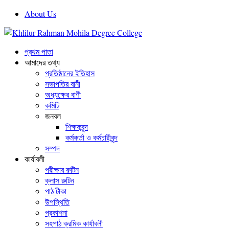
About Us
প্রথম পাতা
আমাদের তথ্য
প্রতিষ্ঠানের ইতিহাস
সভাপতির বানী
অধ্যক্ষের বাণী
কমিটি
জনবল
শিক্ষকবৃন্দ
কর্মকর্তা ও কর্মচারীবৃন্দ
সম্পদ
কার্যাবলী
পরীক্ষার রুটিন
ক্লাস রুটিন
পাঠ টীকা
উপস্থিতি
প্রকাশনা
সহপাঠ ক্রমিক কার্যাবলী