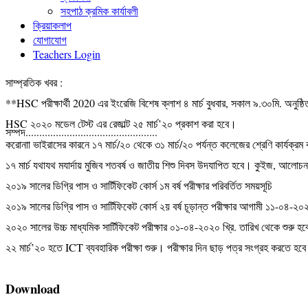
সহপাঠ ক্রমিক কার্যাবলী
ক্রিয়াকলাপ
যোগাযোগ
Teachers Login
সাম্প্রতিক খবর :
**HSC পরীক্ষার্থী 2020 এর ইংরেজি বিশেষ ক্লাশ ৪ মার্চ বুধবার, সকাল ৯.৩০মি. অনুষ্
HSC ২০২০ মডেল টেস্ট এর রেজাল্ট ২৫ মার্চ’২০ প্রকাশ করা হবে।
সম্পদ................................................
করোনাা ভাইরাসের কারনে ১৭ মার্চ/২০ থেকে ৩১ মার্চ/২০ পর্যন্ত কলেজের শ্রেণি কার্যক্রম
১৭ মার্চ যথাযথ মযার্দায় মুজিব শতবর্ষ ও জাতীয় শিশু দিবস উদযাপিত হবে। কুইজ, আলোচনা 
২০১৯ সালের ডিগ্রি পাস ও সার্টিফিকেট কোর্স ১ম বর্ষ পরীক্ষার পরিবর্তিত সময়সূচি
২০১৯ সালের ডিগ্রি পাস ও সার্টিফিকেট কোর্স ২য় বর্ষ চূড়ান্ত পরীক্ষার আগামী ১১-০৪-২০২
২০২০ সালের উচ্চ মাধ্যমিক সার্টিফিকেট পরীক্ষার ০১-০৪-২০২০ খ্রি. তারিখ থেকে শুরু হ
২২ মার্চ’২০ হতে ICT ব্যবহারিক পরীক্ষা শুরু। পরীক্ষার দিন ছাড় পত্র সংগ্রহ করতে হব
Download