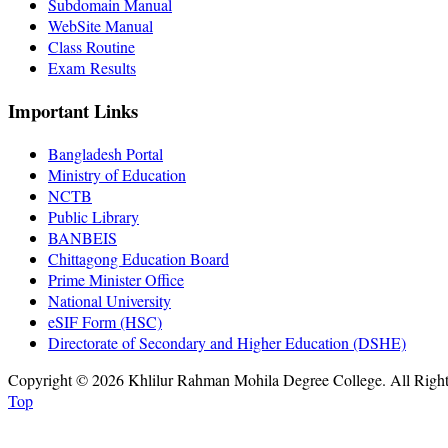
Subdomain Manual
WebSite Manual
Class Routine
Exam Results
Important Links
Bangladesh Portal
Ministry of Education
NCTB
Public Library
BANBEIS
Chittagong Education Board
Prime Minister Office
National University
eSIF Form (HSC)
Directorate of Secondary and Higher Education (DSHE)
Copyright © 2026 Khlilur Rahman Mohila Degree College. All Righ
Top