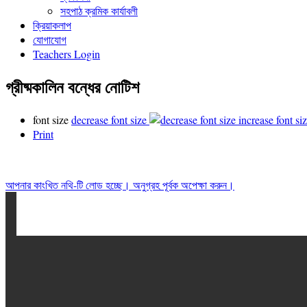
সহপাঠ ক্রমিক কার্যাবলী
ক্রিয়াকলাপ
যোগাযোগ
Teachers Login
গ্রীষ্মকালিন বন্ধের নোটিশ
font size
decrease font size
increase font si
Print
আপনার কাংখিত নথি-টি লোড হচ্ছে। অনুগ্রহ পূর্বক অপেক্ষা করুন।