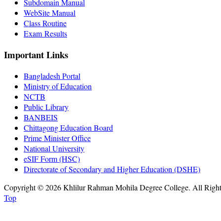
Subdomain Manual
WebSite Manual
Class Routine
Exam Results
Important Links
Bangladesh Portal
Ministry of Education
NCTB
Public Library
BANBEIS
Chittagong Education Board
Prime Minister Office
National University
eSIF Form (HSC)
Directorate of Secondary and Higher Education (DSHE)
Copyright © 2026 Khlilur Rahman Mohila Degree College. All Righ
Top